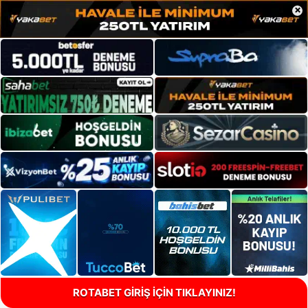
×
ROTABET GİRİŞ İÇİN TIKLAYINIZ!