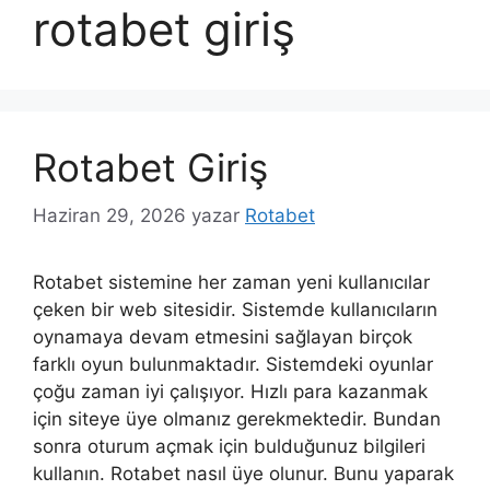
rotabet giriş
Rotabet Giriş
Haziran 29, 2026
yazar
Rotabet
Rotabet sistemine her zaman yeni kullanıcılar
çeken bir web sitesidir. Sistemde kullanıcıların
oynamaya devam etmesini sağlayan birçok
farklı oyun bulunmaktadır. Sistemdeki oyunlar
çoğu zaman iyi çalışıyor. Hızlı para kazanmak
için siteye üye olmanız gerekmektedir. Bundan
sonra oturum açmak için bulduğunuz bilgileri
kullanın. Rotabet nasıl üye olunur. Bunu yaparak