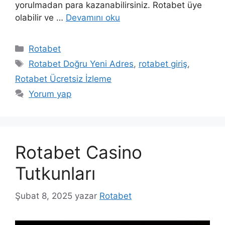
yorulmadan para kazanabilirsiniz. Rotabet üye
olabilir ve …
Devamını oku
Kategoriler
Rotabet
Etiketler
Rotabet Doğru Yeni Adres
,
rotabet giriş
,
Rotabet Ücretsiz İzleme
Yorum yap
Rotabet Casino
Tutkunları
Şubat 8, 2025
yazar
Rotabet