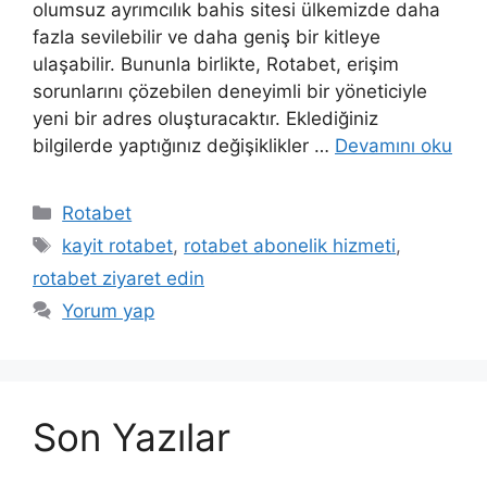
olumsuz ayrımcılık bahis sitesi ülkemizde daha
fazla sevilebilir ve daha geniş bir kitleye
ulaşabilir. Bununla birlikte, Rotabet, erişim
sorunlarını çözebilen deneyimli bir yöneticiyle
yeni bir adres oluşturacaktır. Eklediğiniz
bilgilerde yaptığınız değişiklikler …
Devamını oku
Kategoriler
Rotabet
Etiketler
kayit rotabet
,
rotabet abonelik hizmeti
,
rotabet ziyaret edin
Yorum yap
Son Yazılar