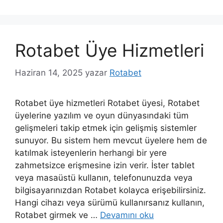
Rotabet Üye Hizmetleri
Haziran 14, 2025
yazar
Rotabet
Rotabet üye hizmetleri Rotabet üyesi, Rotabet
üyelerine yazılım ve oyun dünyasındaki tüm
gelişmeleri takip etmek için gelişmiş sistemler
sunuyor. Bu sistem hem mevcut üyelere hem de
katılmak isteyenlerin herhangi bir yere
zahmetsizce erişmesine izin verir. İster tablet
veya masaüstü kullanın, telefonunuzda veya
bilgisayarınızdan Rotabet kolayca erişebilirsiniz.
Hangi cihazı veya sürümü kullanırsanız kullanın,
Rotabet girmek ve …
Devamını oku