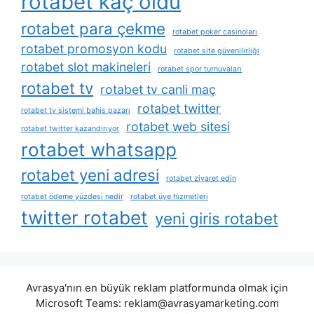
rotabet kaç oldu
rotabet para çekme
rotabet poker casinoları
rotabet promosyon kodu
rotabet site güvenilirliği
rotabet slot makineleri
rotabet spor turnuvaları
rotabet tv
rotabet tv canli maç
rotabet twitter
rotabet tv sistemi bahis pazarı
rotabet web sitesi
rotabet twitter kazandırıyor
rotabet whatsapp
rotabet yeni adresi
rotabet ziyaret edin
rotabet ödeme yüzdesi nedir
rotabet üye hizmetleri
twitter rotabet
yeni giris rotabet
Avrasya'nın en büyük reklam platformunda olmak için
Microsoft Teams:
reklam@avrasyamarketing.com