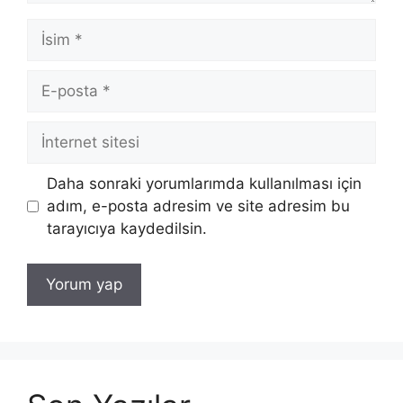
İsim
E-
posta
İnternet
sitesi
Daha sonraki yorumlarımda kullanılması için
adım, e-posta adresim ve site adresim bu
tarayıcıya kaydedilsin.