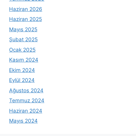
Haziran 2026
Haziran 2025
Mayıs 2025
Şubat 2025
Ocak 2025
Kasım 2024
Ekim 2024
Eylül 2024
Ağustos 2024
Temmuz 2024
Haziran 2024
Mayıs 2024