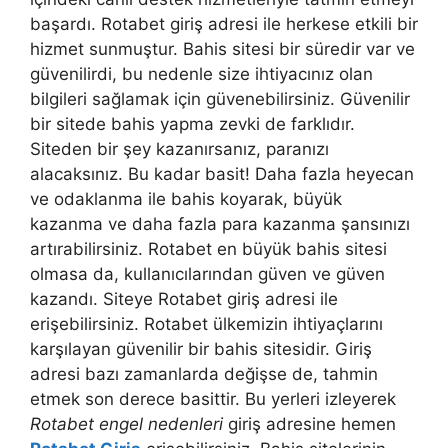
başardı. Rotabet giriş adresi ile herkese etkili bir
hizmet sunmuştur. Bahis sitesi bir süredir var ve
güvenilirdi, bu nedenle size ihtiyacınız olan
bilgileri sağlamak için güvenebilirsiniz. Güvenilir
bir sitede bahis yapma zevki de farklıdır.
Siteden bir şey kazanırsanız, paranızı
alacaksınız. Bu kadar basit! Daha fazla heyecan
ve odaklanma ile bahis koyarak, büyük
kazanma ve daha fazla para kazanma şansınızı
artırabilirsiniz. Rotabet en büyük bahis sitesi
olmasa da, kullanıcılarından güven ve güven
kazandı. Siteye Rotabet giriş adresi ile
erişebilirsiniz. Rotabet ülkemizin ihtiyaçlarını
karşılayan güvenilir bir bahis sitesidir. Giriş
adresi bazı zamanlarda değişse de, tahmin
etmek son derece basittir. Bu yerleri izleyerek
Rotabet engel nedenleri
giriş adresine hemen