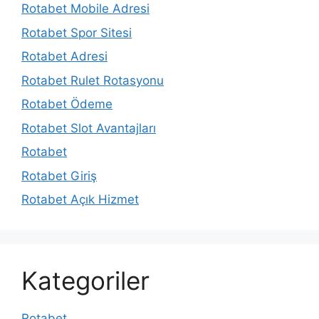
Rotabet Mobile Adresi
Rotabet Spor Sitesi
Rotabet Adresi
Rotabet Rulet Rotasyonu
Rotabet Ödeme
Rotabet Slot Avantajları
Rotabet
Rotabet Giriş
Rotabet Açık Hizmet
Kategoriler
Rotabet