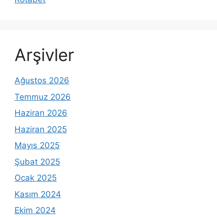
Arşivler
Ağustos 2026
Temmuz 2026
Haziran 2026
Haziran 2025
Mayıs 2025
Şubat 2025
Ocak 2025
Kasım 2024
Ekim 2024