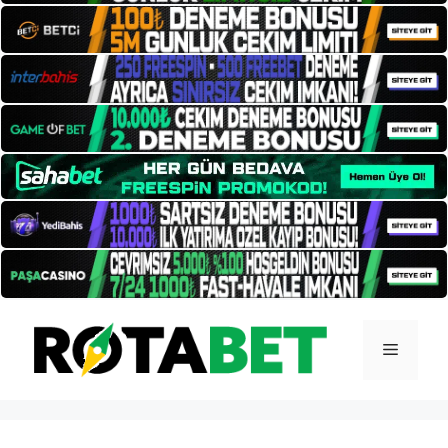
İçeriğe
atla
Menü