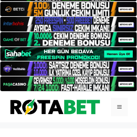
İçeriğe
atla
Menü