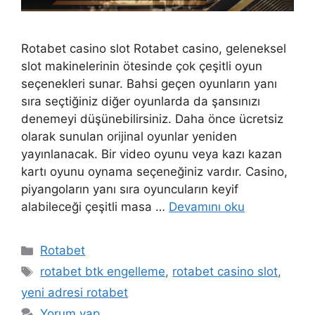
Rotabet casino slot Rotabet casino, geleneksel
slot makinelerinin ötesinde çok çeşitli oyun
seçenekleri sunar. Bahsi geçen oyunların yanı
sıra seçtiğiniz diğer oyunlarda da şansınızı
denemeyi düşünebilirsiniz. Daha önce ücretsiz
olarak sunulan orijinal oyunlar yeniden
yayınlanacak. Bir video oyunu veya kazı kazan
kartı oyunu oynama seçeneğiniz vardır. Casino,
piyangoların yanı sıra oyuncuların keyif
alabileceği çeşitli masa …
Devamını oku
Kategoriler
Rotabet
Etiketler
rotabet btk engelleme
,
rotabet casino slot
,
yeni adresi rotabet
Yorum yap