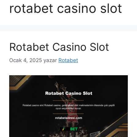
rotabet casino slot
Rotabet Casino Slot
Ocak 4, 2025
yazar
Rotabet