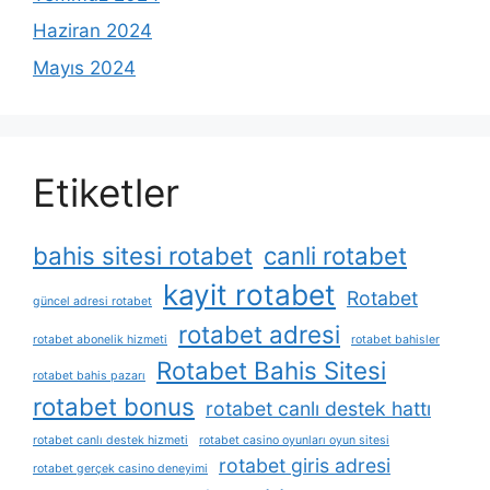
Haziran 2024
Mayıs 2024
Etiketler
bahis sitesi rotabet
canli rotabet
kayit rotabet
Rotabet
güncel adresi rotabet
rotabet adresi
rotabet abonelik hizmeti
rotabet bahisler
Rotabet Bahis Sitesi
rotabet bahis pazarı
rotabet bonus
rotabet canlı destek hattı
rotabet canlı destek hizmeti
rotabet casino oyunları oyun sitesi
rotabet giris adresi
rotabet gerçek casino deneyimi