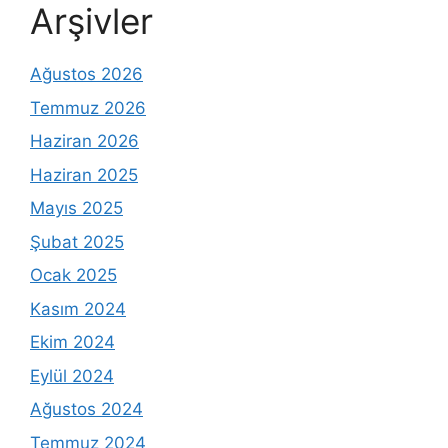
Arşivler
Ağustos 2026
Temmuz 2026
Haziran 2026
Haziran 2025
Mayıs 2025
Şubat 2025
Ocak 2025
Kasım 2024
Ekim 2024
Eylül 2024
Ağustos 2024
Temmuz 2024