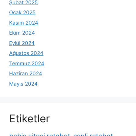
Şubat 2025
Ocak 2025
Kasım 2024
Ekim 2024
Eylül 2024
Ağustos 2024
Temmuz 2024
Haziran 2024
Mayıs 2024
Etiketler
bahis sitesi rotabet
canli rotabet