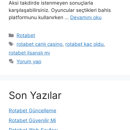
Aksi takdirde istenmeyen sonuçlarla
karşılaşabilirsiniz. Oyuncular seçtikleri bahis
platformunu kullanırken …
Devamını oku
Kategoriler
Rotabet
Etiketler
rotabet canlı casino
,
rotabet kaç oldu
,
rotabet lisanslı mı
Yorum yap
Son Yazılar
Rotabet Güncelleme
Rotabet Güvenilir Mi