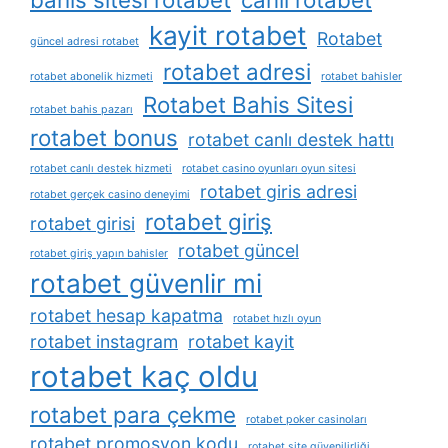
kayit rotabet
Rotabet
güncel adresi rotabet
rotabet adresi
rotabet abonelik hizmeti
rotabet bahisler
Rotabet Bahis Sitesi
rotabet bahis pazarı
rotabet bonus
rotabet canlı destek hattı
rotabet canlı destek hizmeti
rotabet casino oyunları oyun sitesi
rotabet giris adresi
rotabet gerçek casino deneyimi
rotabet giriş
rotabet girisi
rotabet güncel
rotabet giriş yapın bahisler
rotabet güvenlir mi
rotabet hesap kapatma
rotabet hızlı oyun
rotabet instagram
rotabet kayit
rotabet kaç oldu
rotabet para çekme
rotabet poker casinoları
rotabet promosyon kodu
rotabet site güvenilirliği