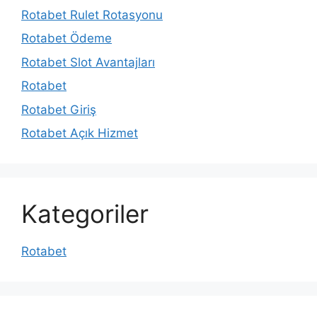
Rotabet Rulet Rotasyonu
Rotabet Ödeme
Rotabet Slot Avantajları
Rotabet
Rotabet Giriş
Rotabet Açık Hizmet
Kategoriler
Rotabet