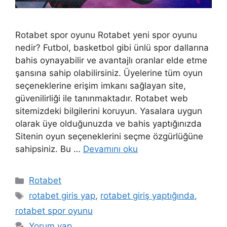
Rotabet spor oyunu Rotabet yeni spor oyunu
nedir? Futbol, ​​basketbol gibi ünlü spor dallarına
bahis oynayabilir ve avantajlı oranlar elde etme
şansına sahip olabilirsiniz. Üyelerine tüm oyun
seçeneklerine erişim imkanı sağlayan site,
güvenilirliği ile tanınmaktadır. Rotabet web
sitemizdeki bilgilerini koruyun. Yasalara uygun
olarak üye olduğunuzda ve bahis yaptığınızda
Sitenin oyun seçeneklerini seçme özgürlüğüne
sahipsiniz. Bu …
Devamını oku
Kategoriler
Rotabet
Etiketler
rotabet giris yap
,
rotabet giriş yaptığında
,
rotabet spor oyunu
Yorum yap