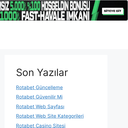
Son Yazılar
Rotabet Güncelleme
Rotabet Güvenilir Mi
Rotabet Web Sayfası
Rotabet Web Site Kategorileri
Rotabet Casino Sitesi