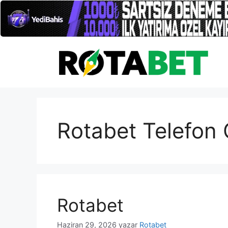
İçeriğe
atla
Rotabet Telefon
Rotabet
Haziran 29, 2026
yazar
Rotabet