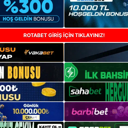
ROTABET GİRİŞ İÇİN TIKLAYINIZ!