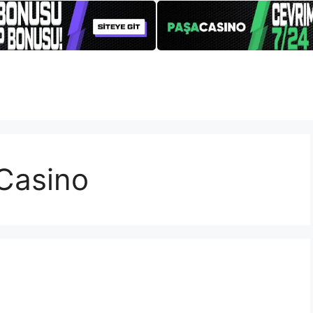
 Casino