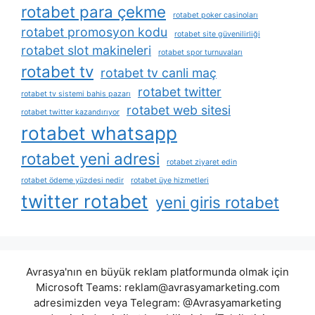
rotabet para çekme
rotabet poker casinoları
rotabet promosyon kodu
rotabet site güvenilirliği
rotabet slot makineleri
rotabet spor turnuvaları
rotabet tv
rotabet tv canli maç
rotabet twitter
rotabet tv sistemi bahis pazarı
rotabet web sitesi
rotabet twitter kazandırıyor
rotabet whatsapp
rotabet yeni adresi
rotabet ziyaret edin
rotabet ödeme yüzdesi nedir
rotabet üye hizmetleri
twitter rotabet
yeni giris rotabet
Avrasya'nın en büyük reklam platformunda olmak için
Microsoft Teams:
reklam@avrasyamarketing.com
adresimizden veya Telegram: @Avrasyamarketing