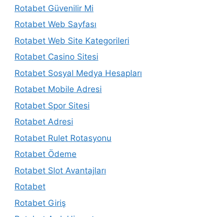
Rotabet Güvenilir Mi
Rotabet Web Sayfası
Rotabet Web Site Kategorileri
Rotabet Casino Sitesi
Rotabet Sosyal Medya Hesapları
Rotabet Mobile Adresi
Rotabet Spor Sitesi
Rotabet Adresi
Rotabet Rulet Rotasyonu
Rotabet Ödeme
Rotabet Slot Avantajları
Rotabet
Rotabet Giriş