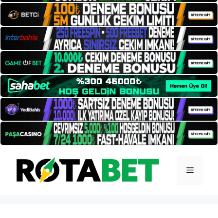
İçeriğe
atla
Menü