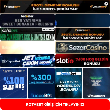
×
ROTABET GİRİŞ İÇİN TIKLAYINIZ!