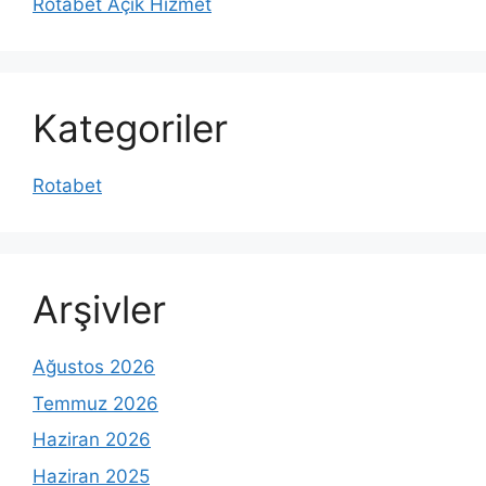
Rotabet Açık Hizmet
Kategoriler
Rotabet
Arşivler
Ağustos 2026
Temmuz 2026
Haziran 2026
Haziran 2025